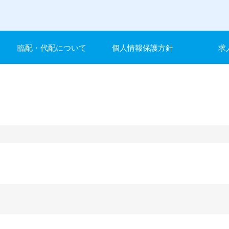
臨配・代配について
個人情報保護方針
求